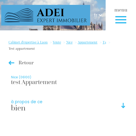
menu
Langue
Langue
fr
Accueil
fr
Cabinet d'expertise à Laon
Vente
Nice
Appartement
T4
Test appartement
Retour
Nice (06100)
test Appartement
à propos de ce
bien