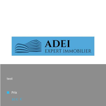
Plus d'informations
financières
Plus d'informations sur
le quartier
Bilan
énergétique
test
Prix
100 €