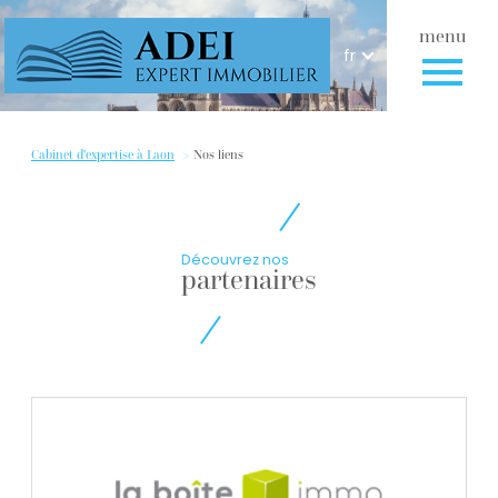
menu
Langue
Langue
fr
Accueil
fr
Cabinet d'expertise à Laon
Nos liens
Découvrez nos
partenaires